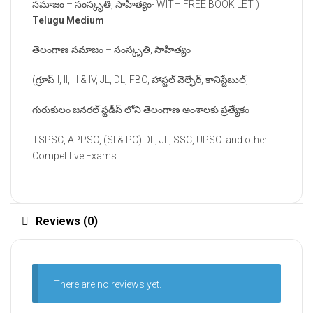
సమాజం – సంస్కృతి, సాహిత్యం- WITH FREE BOOK LET )
Telugu Medium
తెలంగాణ సమాజం – సంస్కృతి, సాహిత్యం
(గ్రూప్-I, II, III & IV, JL, DL, FBO, హాస్టల్ వెల్ఫేర్, కానిస్టేబుల్,
గురుకులం జనరల్ స్టడీస్ లోని తెలంగాణ అంశాలకు ప్రత్యేకం
TSPSC, APPSC, (SI & PC) DL, JL, SSC, UPSC and other
Competitive Exams.
Reviews (0)
There are no reviews yet.