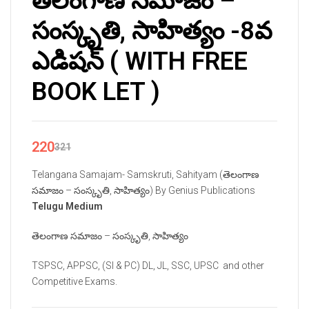
తెలంగాణ సమాజం –
సంస్కృతి, సాహిత్యం -8వ
ఎడిషన్ ( WITH FREE
BOOK LET )
220
321
Telangana Samajam- Samskruti, Sahityam (తెలంగాణ
సమాజం – సంస్కృతి, సాహిత్యం) By Genius Publications
Telugu Medium
తెలంగాణ సమాజం – సంస్కృతి, సాహిత్యం
TSPSC, APPSC, (SI & PC) DL, JL, SSC, UPSC and other
Competitive Exams.