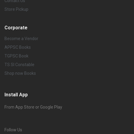
Contact Us
Store Pickup
Corporate
Become a Vendor
APPSC Books
TGPSC Book
TS SI Constable
Shop now Books
Install App
From App Store or Google Play
Follow Us