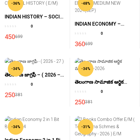
-36%
-48%
INDIAN HISTORY – SOCIO
INDIAN ECONOMY –
CULTURAL HISTORY (
0
ENGLISH MEDIUM NEW
E/M)
0
450
699
2024(SEP)
360
699
-34%
-34%
తెలంగాణ జాగ్రఫీ – ( 2026 –
తెలంగాణ సామాజిక ఆర్థిక
27 )
0
ముఖచిత్రం-2026
0
250
381
250
381
-34%
-31%