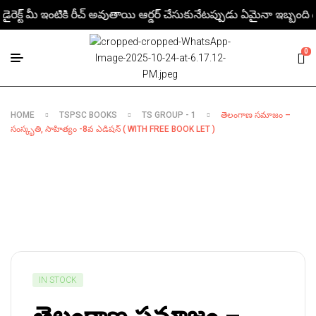
రెక్ట్ మీ ఇంటికి రీచ్ అవుతాయి ఆర్డర్ చేసుకునేటప్పుడు ఏమైనా ఇబ్బంది ఉంటె మ
0
HOME
TSPSC BOOKS
TS GROUP - 1
తెలంగాణ సమాజం –
సంస్కృతి, సాహిత్యం -8వ ఎడిషన్ ( WITH FREE BOOK LET )
IN STOCK