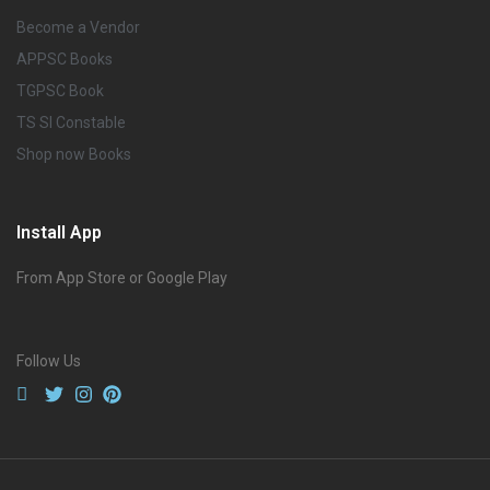
Become a Vendor
APPSC Books
TGPSC Book
TS SI Constable
Shop now Books
Install App
From App Store or Google Play
Follow Us