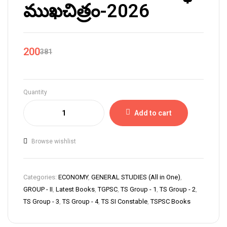
ముఖచిత్రం-2026
200
381
Quantity
Add to cart
Browse wishlist
Categories:
ECONOMY
,
GENERAL STUDIES (All in One)
,
GROUP - II
,
Latest Books
,
TGPSC
,
TS Group - 1
,
TS Group - 2
,
TS Group - 3
,
TS Group - 4
,
TS SI Constable
,
TSPSC Books