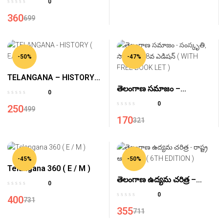
0
2024(SEP)
360
699
-50%
-47%
TELANGANA – HISTORY (
తెలంగాణ సమాజం –
E/M )
0
సంస్కృతి, సాహిత్యం -8వ
0
250
499
ఎడిషన్ ( WITH FREE BOOK
170
321
LET )
-45%
-50%
Telangana 360 ( E / M )
తెలంగాణ ఉద్యమ చరిత్ర –
0
రాష్ట్ర ఆవిర్భావం ( 6TH
0
400
731
EDITION )
355
711