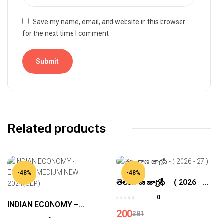
Save my name, email, and website in this browser
for the next time I comment.
Related products
-48%
-48%
తెలంగాణ జాగ్రఫీ – ( 2026 –
27 )
0
INDIAN ECONOMY –
200
381
ENGLISH MEDIUM NEW