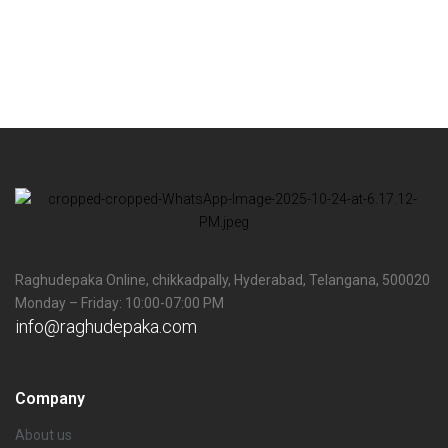
Raghudepaka Online, chikkadpally, Hyderabad, Telangana, 500020
Monday – Friday: 10:00-07:00 PM
info@raghudepaka.com
Company
About us