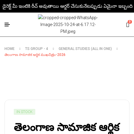
ైరెక్ట్ మీ ఇంటికి రీచ్ అవుతాయి ఆర్డర్ చేసుకునేటప్పుడు ఏమైనా ఇబ్బంది ఉంటె
0
HOME
TS GROUP - 4
GENERAL STUDIES (ALL IN ONE)
తెలంగాణ సామాజిక ఆర్థిక ముఖచిత్రం-2026
IN STOCK
తెలంగాణ సామాజిక ఆర్థిక